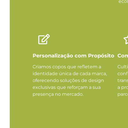
eco
Personalização com Propósito
Com
Criamos copos que refletem a
Cult
identidade única de cada marca,
conf
oferecendo soluções de design
tran
exclusivas que reforçam a sua
a pr
presença no mercado.
parc